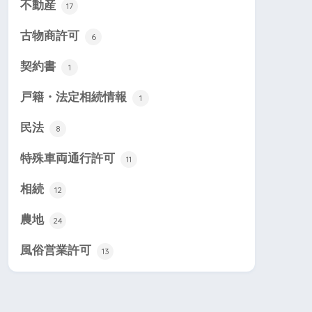
不動産
17
古物商許可
6
契約書
1
戸籍・法定相続情報
1
民法
8
特殊車両通行許可
11
相続
12
農地
24
風俗営業許可
13