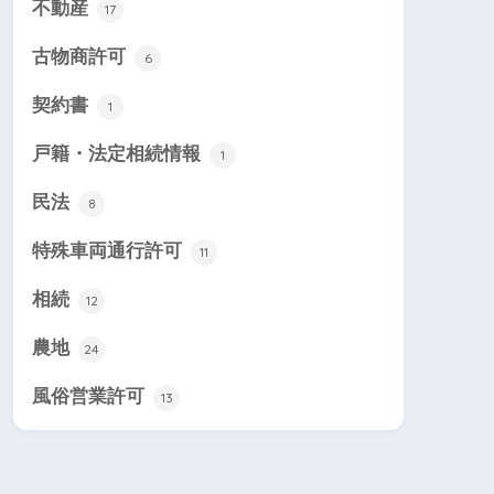
不動産
17
古物商許可
6
契約書
1
戸籍・法定相続情報
1
民法
8
特殊車両通行許可
11
相続
12
農地
24
風俗営業許可
13