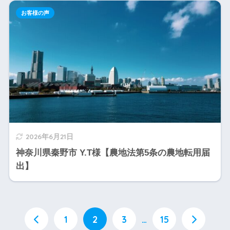
お客様の声
2026年6月21日
神奈川県秦野市 Y.T様【農地法第5条の農地転用届
出】
1
2
3
…
15