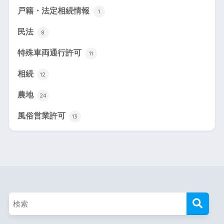
戸籍・法定相続情報
1
民法
8
特殊車両通行許可
11
相続
12
農地
24
風俗営業許可
13