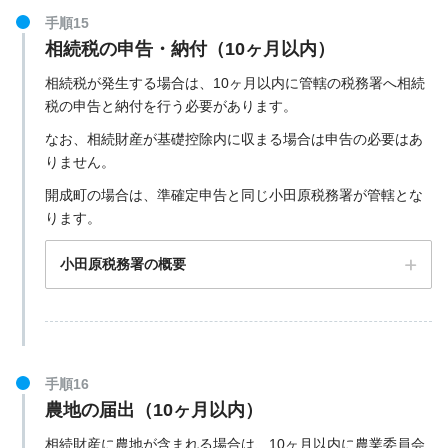
手順15
〒250-0042 神奈川県小田原市荻窪４４０
相続税の申告・納付（10ヶ月以内）
相続税が発生する場合は、10ヶ月以内に管轄の税務署へ相続
税の申告と納付を行う必要があります。
小田原税務署の公式サイト
なお、相続財産が基礎控除内に収まる場合は申告の必要はあ
りません。
開成町の場合は、準確定申告と同じ小田原税務署が管轄とな
ります。
小田原税務署の概要
手順16
農地の届出（10ヶ月以内）
〒259-0123 神奈川県中郡二宮町二宮１２４０−１
相続財産に農地が含まれる場合は、10ヶ月以内に農業委員会