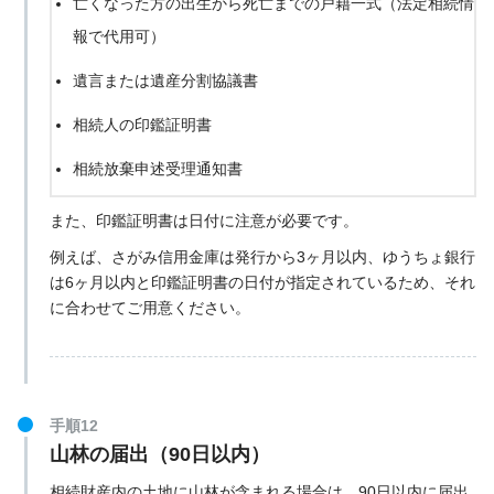
亡くなった方の出生から死亡までの戸籍一式（法定相続情
報で代用可）
遺言または遺産分割協議書
相続人の印鑑証明書
相続放棄申述受理通知書
〒254-0082 神奈川県平塚市東豊田３６９−１０
また、印鑑証明書は日付に注意が必要です。
〒254-0082 神奈川県平塚市東豊田３６９−１３
例えば、さがみ信用金庫は発行から3ヶ月以内、ゆうちょ銀行
湘南自動車検査登録事務所の公式サイト
は6ヶ月以内と印鑑証明書の日付が指定されているため、それ
に合わせてご用意ください。
軽自動車検査協会 神奈川事務所湘南支所の公式サイ
ト
手順12
山林の届出（90日以内）
相続財産内の土地に山林が含まれる場合は、90日以内に届出