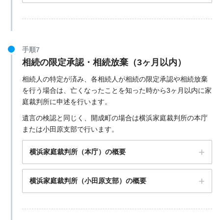
手順7
相続の限定承認・相続放棄（3ヶ月以内）
〒251-8523 神奈川県藤沢市辻堂神台２丁目２−３
相続人の特定が済み、各相続人が相続の限定承認や相続放棄
を行う場合は、亡くなったことを知った時から3ヶ月以内に家
庭裁判所に申述を行います。
横浜地方法務局 湘南支局の公式サイト
遺言の検認と同じく、開成町の場合は横浜家庭裁判所の本庁
または小田原支部で行います。
横浜家庭裁判所（本庁）の概要
横浜家庭裁判所（小田原支部）の概要