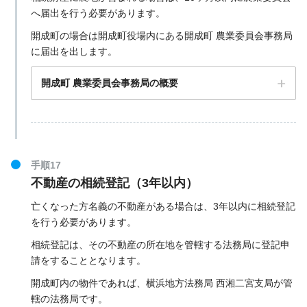
へ届出を行う必要があります。
開成町の場合は開成町役場内にある開成町 農業委員会事務局
横浜地方法務局 西湘二宮支局の公式サイト
に届出を出します。
開成町 農業委員会事務局の概要
手順17
不動産の相続登記（3年以内）
亡くなった方名義の不動産がある場合は、3年以内に相続登記
を行う必要があります。
〒250-0042 神奈川県小田原市荻窪４４０
相続登記は、その不動産の所在地を管轄する法務局に登記申
請をすることとなります。
開成町内の物件であれば、横浜地方法務局 西湘二宮支局が管
小田原税務署の公式サイト
轄の法務局です。