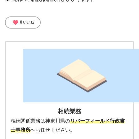
favorite
0
いいね
相続業務
相続関係業務は神奈川県の
リバーフィールド行政書
士事務所
へお任せください。