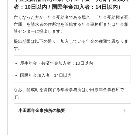
者：10日以内 / 国民年金加入者：14日以内）
亡くなった方が、年金受給者である場合、「年金受給権者死
亡届」を請求者の住所地を管轄する年金事務所または年金相
談センターに提出します。
提出期限は以下の通り、加入している年金の種類で異なりま
す。
厚生年金・共済年金加入者：10日以内
国民年金加入者：14日以内
なお、開成町を管轄する年金事務所は小田原年金事務所で
す。
〒231-0026 神奈川県横浜市中区寿町１丁目２
小田原年金事務所の概要
〒250-0012 神奈川県小田原市本町１丁目７−９
横浜家庭裁判所（本庁）の公式サイト