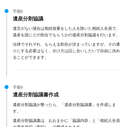
手順8
遺産分割協議
〒258-8502 神奈川県足柄上郡開成町延沢773番地
遺言がない場合は相続放棄をした人を除いた相続人全員で、
遺産を誰にどの割合でもらうかの遺産分割協議を行います。
開成町役場の公式サイト
法律でそれぞれ、もらえる割合が決まっていますが、その通
りにする必要はなく、分け方は話し合いしだいで自由に決め
ることができます。
手順9
遺産分割協議書作成
遺産分割協議が整ったら、「遺産分割協議書」を作成しま
す。
〒231-0026 神奈川県横浜市中区寿町１丁目２
遺産分割協議書は、おおまかに「協議内容」と「相続人全員
の署名捺印（実印）」で構成されます。