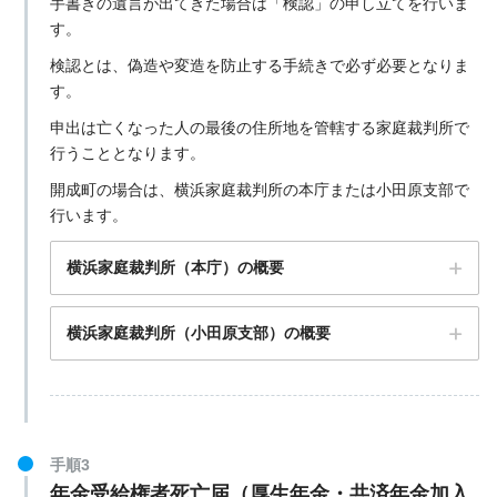
手書きの遺言が出てきた場合は「検認」の申し立てを行いま
す。
検認とは、偽造や変造を防止する手続きで必ず必要となりま
す。
申出は亡くなった人の最後の住所地を管轄する家庭裁判所で
行うこととなります。
開成町の場合は、横浜家庭裁判所の本庁または小田原支部で
行います。
横浜家庭裁判所（本庁）の概要
横浜家庭裁判所（小田原支部）の概要
〒258-8502 神奈川県足柄上郡開成町延沢773番地
開成町役場の公式サイト
手順3
年金受給権者死亡届（厚生年金・共済年金加入