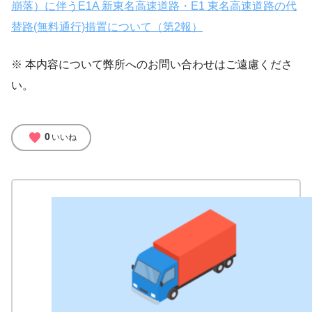
崩落）に伴うE1A 新東名高速道路・E1 東名高速道路の代
替路(無料通行)措置について（第2報）
※ 本内容について弊所へのお問い合わせはご遠慮くださ
い。
favorite
0
いいね