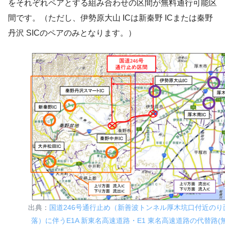
をそれぞれペアとする組み合わせの区間が無料通行可能区
間です。（ただし、伊勢原大山 ICは新秦野 ICまたは秦野
丹沢 SICのペアのみとなります。）
出典：
国道246号通行止め（新善波トンネル厚木坑口付近のり
落）に伴うE1A 新東名高速道路・E1 東名高速道路の代替路(