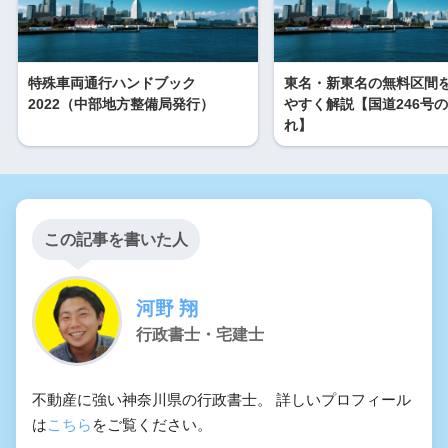
特殊車両通行ハンドブック
東名・新東名の無料区間
2022（中部地方整備局発行）
やすく解説【国道246号
れ】
この記事を書いた人
河野 翔
行政書士・宅建士
不動産に強い神奈川県の行政書士。 詳しいプロフィール
は
こちら
をご覧ください。