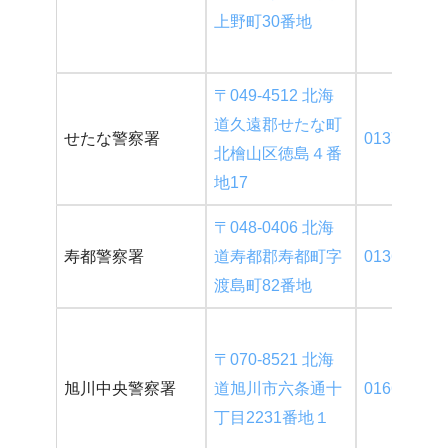
上野町30番地
〒049-4512 北海
道久遠郡せたな町
せたな警察署
0137-84-61
北檜山区徳島４番
地17
〒048-0406 北海
寿都警察署
道寿都郡寿都町字
0136-62-21
渡島町82番地
〒070-8521 北海
旭川中央警察署
道旭川市六条通十
0166-25-01
丁目2231番地１