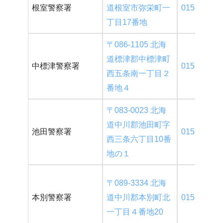
根室警察署
道根室市弥栄町一
0153-24-01
丁目17番地
〒086-1105 北海
道標津郡中標津町
中標津警察署
0153-72-01
西五条南一丁目２
番地４
〒083-0023 北海
道中川郡池田町字
池田警察署
015-572-01
西三条六丁目10番
地の１
〒089-3334 北海
本別警察署
道中川郡本別町北
0156-22-01
一丁目４番地20