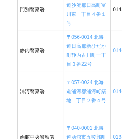
道沙流郡日高町富
門別警察署
01456-2-01
川東一丁目４番１
号
〒056-0014 北海
道日高郡新ひだか
静内警察署
0146-43-01
町静内古川町一丁
目３番22号
〒057-0024 北海
浦河警察署
道浦河郡浦河町築
0146-22-01
地二丁目２番４号
〒040-0001 北海
函館中央警察署
道函館市五稜郭町
0138-54-01