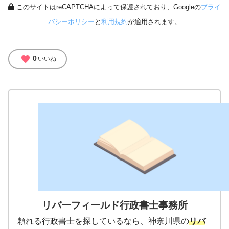
このサイトはreCAPTCHAによって保護されており、Googleの
プライ
バシーポリシー
と
利用規約
が適用されます。
favorite
0
いいね
リバーフィールド行政書士事務所
頼れる行政書士を探しているなら、神奈川県の
リバ