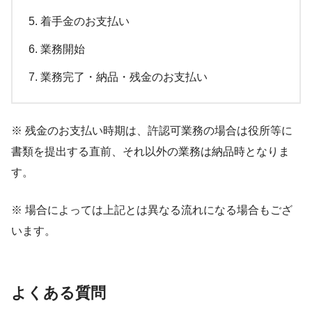
軽自動車検査協会 神奈川事務所湘南支所の公式サイ
着手金のお支払い
ト
業務開始
業務完了・納品・残金のお支払い
※ 残金のお支払い時期は、許認可業務の場合は役所等に
〒221-0835 横浜市神奈川区鶴屋町2丁目24の2 かなが
書類を提出する直前、それ以外の業務は納品時となりま
わ県民センター4階
す。
建設業課横浜駐在事務所の公式サイト
※ 場合によっては上記とは異なる流れになる場合もござ
います。
よくある質問