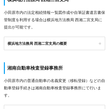
小田原市 農業委員会の公式サイト
小田原市内の法定相続情報一覧図作成や自筆証書遺言書保
管制度を利用する場合は横浜地方法務局 西湘二宮支局に
提出が可能です。
横浜地方法務局 西湘二宮支局の概要
〒250-0042 小田原市荻窪350番地の１
小田原警察署の公式サイト
湘南自動車検査登録事務所
小田原市内の普通自動車の名義変更（移転登録）などの自
動車登録手続きは湘南自動車検査登録事務所にて行いま
す。
〒250-0042 神奈川県小田原市荻窪350－1