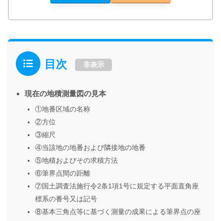
目次
非表示
現在の地積測量図の見本
①地番区域の名称
②方位
③縮尺
④当該地の地番および隣接地の地番
⑤地積およびその求積方法
⑥筆界点間の距離
⑦国土調査法施行令2条1項1号に規定する平面直角座
標系の番号又は記号
⑧基本三角点等に基づく測量の成果による筆界点の座